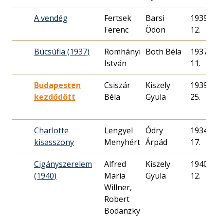
A vendég
Fertsek
Barsi
1939. 01
Ferenc
Ödön
12.
Búcsúfia (1937)
Romhányi
Both Béla
1937. 04
István
11.
Budapesten
Csiszár
Kiszely
1939. 07
kezdődött
Béla
Gyula
25.
Charlotte
Lengyel
Ódry
1934. 05
kisasszony
Menyhért
Árpád
17.
Cigányszerelem
Alfred
Kiszely
1940. 10
(1940)
Maria
Gyula
12.
Willner,
Robert
Bodanzky