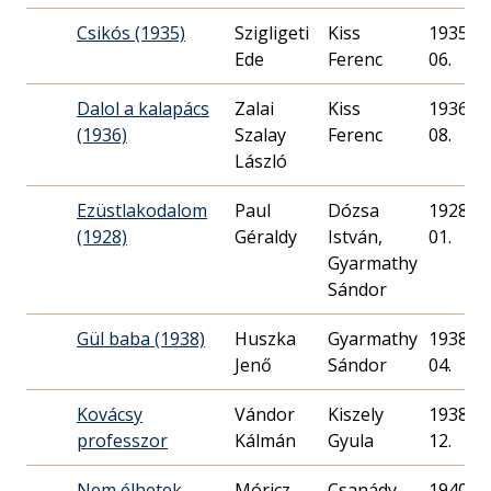
Csikós (1935)
Szigligeti
Kiss
1935. 10
Ede
Ferenc
06.
Dalol a kalapács
Zalai
Kiss
1936. 07
(1936)
Szalay
Ferenc
08.
László
Ezüstlakodalom
Paul
Dózsa
1928. 02
(1928)
Géraldy
István,
01.
Gyarmathy
Sándor
Gül baba (1938)
Huszka
Gyarmathy
1938. 01
Jenő
Sándor
04.
Kovácsy
Vándor
Kiszely
1938. 03
professzor
Kálmán
Gyula
12.
Nem élhetek
Móricz
Csanády
1940. 05