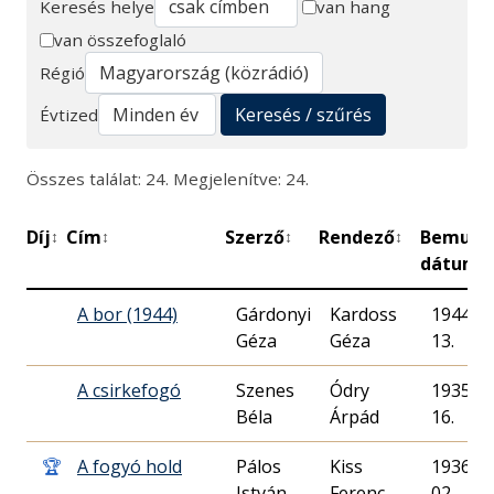
Keresés helye
van hang
van összefoglaló
Keresés
Régió
Keresés / szűrés
Évtized
Összes találat: 24. Megjelenítve: 24.
Díj
Cím
Szerző
Rendező
Bemuta
↕
↕
↕
↕
dátuma
A bor (1944)
Gárdonyi
Kardoss
1944. 06
Géza
Géza
13.
A csirkefogó
Szenes
Ódry
1935. 10
Béla
Árpád
16.
🏆
A fogyó hold
Pálos
Kiss
1936. 02
István
Ferenc
02.