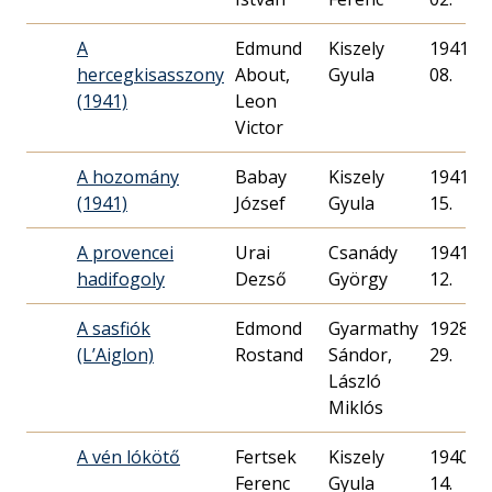
A
Edmund
Kiszely
1941. 02
hercegkisasszony
About,
Gyula
08.
(1941)
Leon
Victor
A hozomány
Babay
Kiszely
1941. 07
(1941)
József
Gyula
15.
A provencei
Urai
Csanády
1941. 07
hadifogoly
Dezső
György
12.
A sasfiók
Edmond
Gyarmathy
1928. 04
(L’Aiglon)
Rostand
Sándor,
29.
László
Miklós
A vén lókötő
Fertsek
Kiszely
1940. 11
Ferenc
Gyula
14.