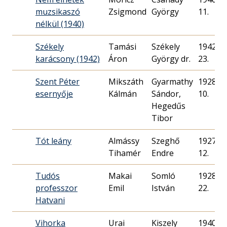
muzsikaszó
Zsigmond
György
11.
nélkül (1940)
Székely
Tamási
Székely
1942. 12
karácsony (1942)
Áron
György dr.
23.
Szent Péter
Mikszáth
Gyarmathy
1928. 04
esernyője
Kálmán
Sándor,
10.
Hegedűs
Tibor
Tót leány
Almássy
Szeghő
1927. 10
Tihamér
Endre
12.
Tudós
Makai
Somló
1928. 04
professzor
Emil
István
22.
Hatvani
Vihorka
Urai
Kiszely
1940. 08