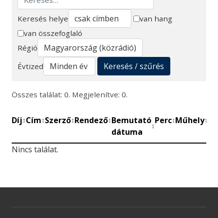
Keresés helye
van hang
van összefoglaló
Keresés
Régió
Keresés / szűrés
Évtized
Összes találat: 0. Megjelenítve: 0.
Díj
Cím
Szerző
Rendező
Bemutató
Perc
Műhely
Mű
↕
↕
↕
↕
↕
↕
↕
dátuma
be
Nincs találat.