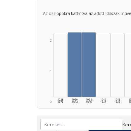
Az oszlopokra kattintva az adott időszak műve
2
1
1925
1930
1935
1940
1945
1
0
1929
1934
1939
1944
1949
1
Ker