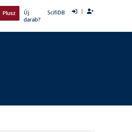
|
Új
ScifiDB
Plusz
darab?