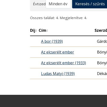
Keresés
Keresés / szűrés
Évtized
Összes találat: 4. Megjelenítve: 4.
Díj
Cím
Szerz
↕
↕
A bor (1939)
Gárdo
Az elcserélt ember
Bónyi
Az elcserélt ember (1933)
Bónyi
Ludas Matyi (1939)
Déká