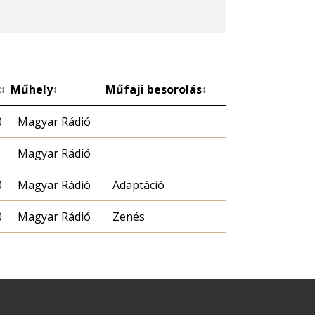
c
Műhely
Műfaji besorolás
↕
↕
↕
0
Magyar Rádió
Magyar Rádió
0
Magyar Rádió
Adaptáció
0
Magyar Rádió
Zenés