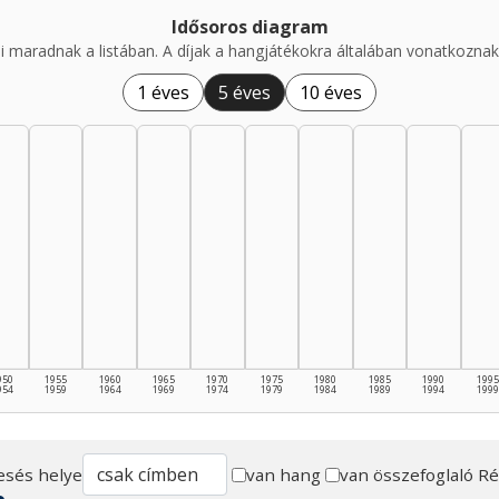
Idősoros diagram
i maradnak a listában. A díjak a hangjátékokra általában vonatkoznak,
1 éves
5 éves
10 éves
950
1955
1960
1965
1970
1975
1980
1985
1990
1995
954
1959
1964
1969
1974
1979
1984
1989
1994
1999
esés helye
van hang
van összefoglaló
Ré