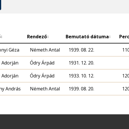
ő
Rendező
Bemutató dátuma
Per
↕
↕
↕
nyi Géza
Németh Antal
1939. 08. 22.
11
 Adorján
Ódry Árpád
1931. 12. 20.
 Adorján
Ódry Árpád
1933. 10. 12.
12
ny András
Németh Antal
1939. 08. 20.
12