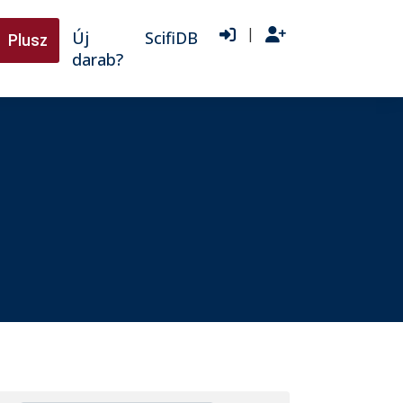
|
Új
ScifiDB
Plusz
darab?