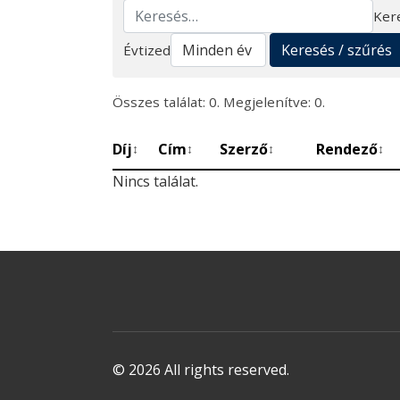
Ker
Keresés
Keresés / szűrés
Évtized
Összes találat: 0. Megjelenítve: 0.
Díj
Cím
Szerző
Rendező
↕
↕
↕
↕
Nincs találat.
© 2026 All rights reserved.