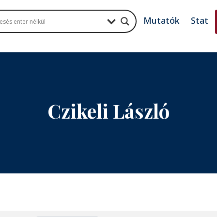
Mutatók
Stat
Czikeli László