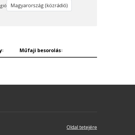
gió
y
Műfaji besorolás
↕
↕
Oldal tetejére