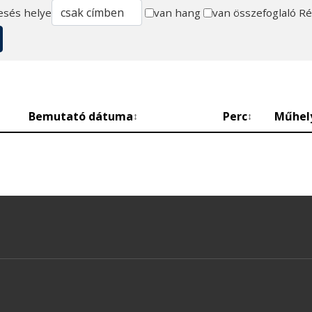
esés helye
van hang
van összefoglaló
Ré
Bemutató dátuma
Perc
Műhel
↕
↕