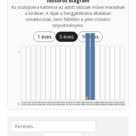
Idősoros diagram
Az oszlopokra kattintva az adott időszak művei maradnak
a listában. A díjak a hangjátékokra általában
vonatkoznak, nem feltétlen a jelen művész
teljesítményére.
1 éves
5 éves
10 éves
1
★
1925
1930
1935
1940
1945
1950
1955
1960
1965
1970
1975
1980
1985
1990
1995
2000
2005
2010
2015
2020
2025
0
1929
1934
1939
1944
1949
1954
1959
1964
1969
1974
1979
1984
1989
1994
1999
2004
2009
2014
2019
2024
2026