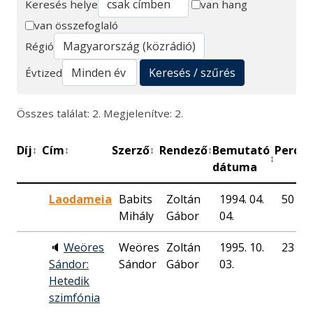
Keresés helye
van hang
van összefoglaló
Keresés
Régió
Keresés / szűrés
Évtized
Összes találat: 2. Megjelenítve: 2.
Díj
Cím
Szerző
Rendező
Bemutató
Perc
M
↕
↕
↕
↕
↕
↕
dátuma
Laodameia
Babits
Zoltán
1994. 04.
50
Mihály
Gábor
04.
🔈
Weöres
Weöres
Zoltán
1995. 10.
23
Sándor:
Sándor
Gábor
03.
Hetedik
szimfónia