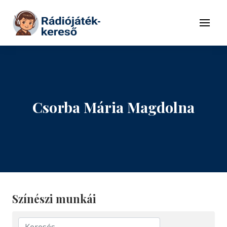
Tovább a navigációhoz
Tovább a tartalomhoz
Menü
Csorba Mária Magdolna
Színészi munkái