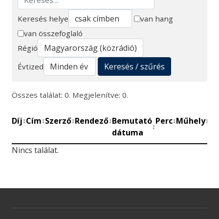
Keresés helye
van hang
van összefoglaló
Keresés
Régió
Keresés / szűrés
Évtized
Összes találat: 0. Megjelenítve: 0.
Díj
Cím
Szerző
Rendező
Bemutató
Perc
Műhely
Mű
↕
↕
↕
↕
↕
↕
↕
dátuma
be
Nincs találat.