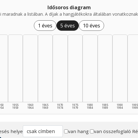
Idősoros diagram
i maradnak a listában. A díjak a hangjátékokra általában vonatkoznak,
1 éves
5 éves
10 éves
950
1955
1960
1965
1970
1975
1980
1985
1990
1995
954
1959
1964
1969
1974
1979
1984
1989
1994
1999
esés helye
van hang
van összefoglaló
Ré