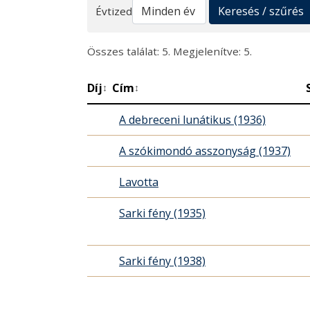
Keresés
Keresés / szűrés
Évtized
Összes találat: 5. Megjelenítve: 5.
Díj
Cím
↕
↕
A debreceni lunátikus (1936)
A szókimondó asszonyság (1937)
Lavotta
Sarki fény (1935)
Sarki fény (1938)