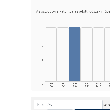
Az oszlopokra kattintva az adott időszak műve
5
4
3
1
1925
1930
1935
1940
1945
1
0
1929
1934
1939
1944
1949
1
Ker