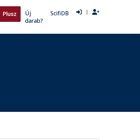
|
Új
ScifiDB
Plusz
darab?