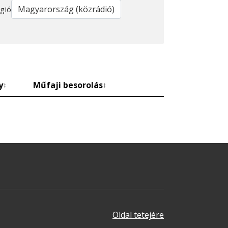
gió
y
Műfaji besorolás
↕
↕
Oldal tetejére