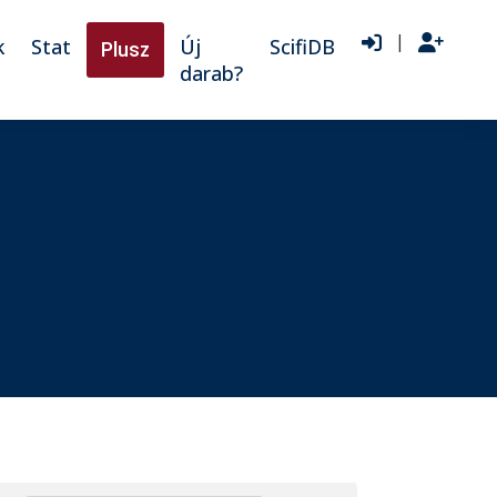
|
k
Stat
Új
ScifiDB
Plusz
darab?