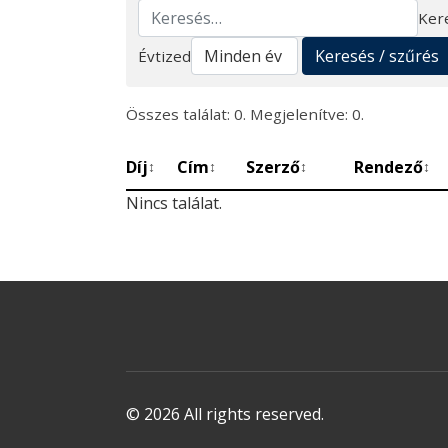
Ker
Keresés
Keresés / szűrés
Évtized
Összes találat: 0. Megjelenítve: 0.
Díj
Cím
Szerző
Rendező
↕
↕
↕
↕
Nincs találat.
© 2026 All rights reserved.