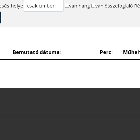
esés helye
van hang
van összefoglaló
Ré
Bemutató dátuma
Perc
Műhel
↕
↕