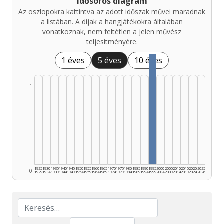
Idősoros diagram
Az oszlopokra kattintva az adott időszak művei maradnak
a listában. A díjak a hangjátékokra általában
vonatkoznak, nem feltétlen a jelen művész
teljesítményére.
1 éves
5 éves
10 éves
1
1925
1930
1935
1940
1945
1950
1955
1960
1965
1970
1975
1980
1985
1990
1995
2000
2005
2010
2015
2020
2025
0
1929
1934
1939
1944
1949
1954
1959
1964
1969
1974
1979
1984
1989
1994
1999
2004
2009
2014
2019
2024
2026