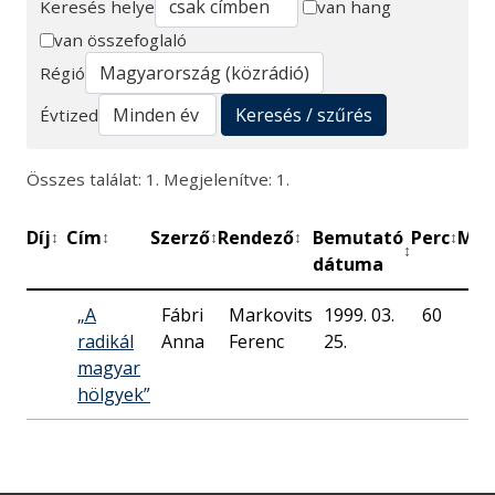
Keresés helye
van hang
van összefoglaló
Keresés
Régió
Keresés / szűrés
Évtized
Összes találat: 1. Megjelenítve: 1.
Díj
Cím
Szerző
Rendező
Bemutató
Perc
Műh
↕
↕
↕
↕
↕
↕
dátuma
„A
Fábri
Markovits
1999. 03.
60
Ma
radikál
Anna
Ferenc
25.
Rá
magyar
hölgyek”