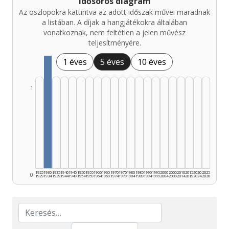
Idősoros diagram
Az oszlopokra kattintva az adott időszak művei maradnak
a listában. A díjak a hangjátékokra általában
vonatkoznak, nem feltétlen a jelen művész
teljesítményére.
1 éves
5 éves
10 éves
1
1925
1930
1935
1940
1945
1950
1955
1960
1965
1970
1975
1980
1985
1990
1995
2000
2005
2010
2015
2020
2025
0
1929
1934
1939
1944
1949
1954
1959
1964
1969
1974
1979
1984
1989
1994
1999
2004
2009
2014
2019
2024
2026