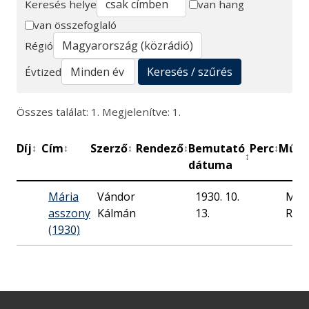
Keresés helye
van hang
van összefoglaló
Keresés
Régió
Keresés / szűrés
Évtized
Összes találat: 1. Megjelenítve: 1.
Díj
Cím
Szerző
Rendező
Bemutató
Perc
Műhe
↕
↕
↕
↕
↕
↕
dátuma
Mária
Vándor
1930. 10.
Mag
asszony
Kálmán
13.
Rádi
(1930)