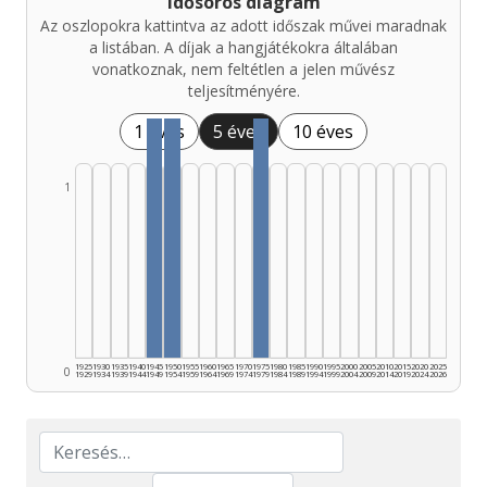
Idősoros diagram
Az oszlopokra kattintva az adott időszak művei maradnak
a listában. A díjak a hangjátékokra általában
vonatkoznak, nem feltétlen a jelen művész
teljesítményére.
1 éves
5 éves
10 éves
1
1925
1930
1935
1940
1945
1950
1955
1960
1965
1970
1975
1980
1985
1990
1995
2000
2005
2010
2015
2020
2025
0
1929
1934
1939
1944
1949
1954
1959
1964
1969
1974
1979
1984
1989
1994
1999
2004
2009
2014
2019
2024
2026