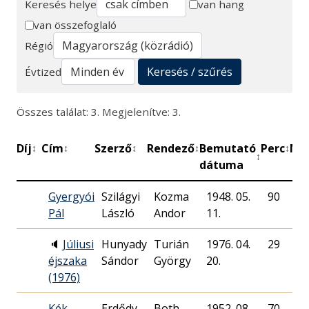
Keresés helye
van hang
van összefoglaló
Keresés
Régió
Keresés / szűrés
Évtized
Összes találat: 3. Megjelenítve: 3.
Díj
Cím
Szerző
Rendező
Bemutató
Perc
Mű
↕
↕
↕
↕
↕
↕
dátuma
Gyergyói
Szilágyi
Kozma
1948. 05.
90
M
Pál
László
Andor
11.
Rá
🔈
Júliusi
Hunyady
Turián
1976. 04.
29
M
éjszaka
Sándor
György
20.
Rá
(1976)
Kék
Erdődy
Both
1952. 08.
70
M