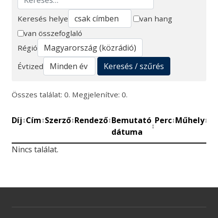
Keresés helye
van hang
van összefoglaló
Keresés
Régió
Keresés / szűrés
Évtized
Összes találat: 0. Megjelenítve: 0.
Díj
Cím
Szerző
Rendező
Bemutató
Perc
Műhely
Mű
↕
↕
↕
↕
↕
↕
↕
dátuma
be
Nincs találat.