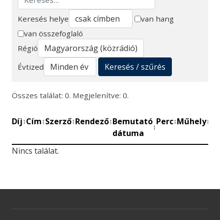
Keresés helye
van hang
van összefoglaló
Keresés
Régió
Keresés / szűrés
Évtized
Összes találat: 0. Megjelenítve: 0.
Díj
Cím
Szerző
Rendező
Bemutató
Perc
Műhely
Mű
↕
↕
↕
↕
↕
↕
↕
dátuma
be
Nincs találat.