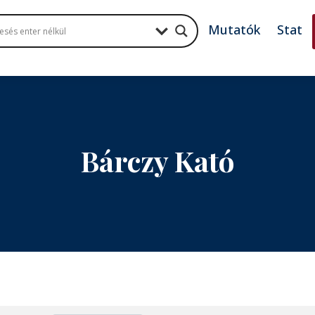
Mutatók
Stat
Bárczy Kató