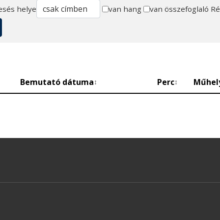
esés helye
van hang
van összefoglaló
Ré
Bemutató dátuma
Perc
Műhel
↕
↕