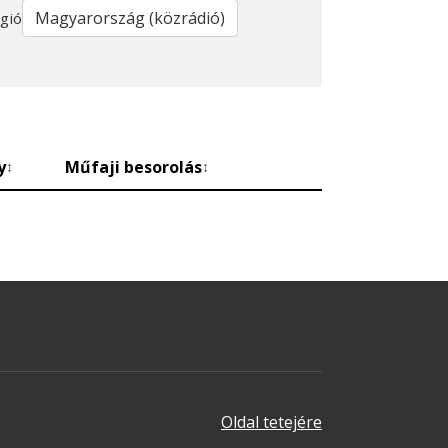
gió
y
Műfaji besorolás
↕
↕
Oldal tetejére