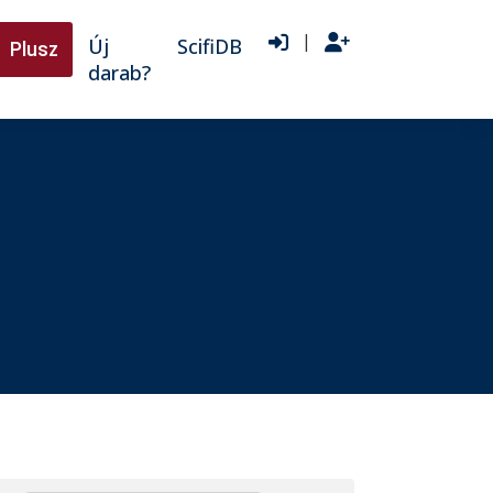
|
Új
ScifiDB
Plusz
darab?