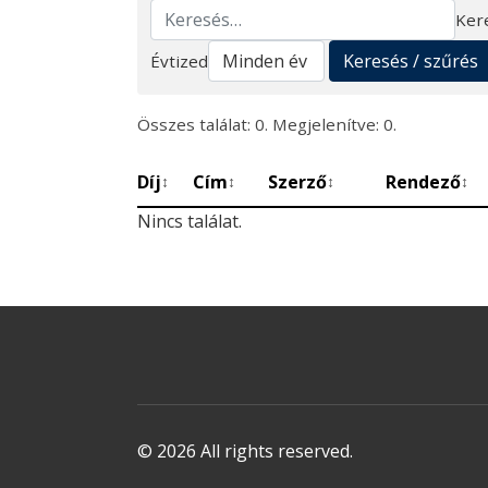
Ker
Keresés
Keresés / szűrés
Évtized
Összes találat: 0. Megjelenítve: 0.
Díj
Cím
Szerző
Rendező
↕
↕
↕
↕
Nincs találat.
© 2026 All rights reserved.