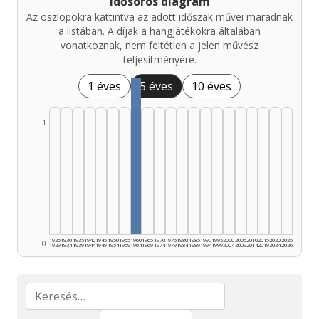
Idősoros diagram
Az oszlopokra kattintva az adott időszak művei maradnak
a listában. A díjak a hangjátékokra általában
vonatkoznak, nem feltétlen a jelen művész
teljesítményére.
1 éves
5 éves
10 éves
1
1925
1930
1935
1940
1945
1950
1955
1960
1965
1970
1975
1980
1985
1990
1995
2000
2005
2010
2015
2020
2025
0
1929
1934
1939
1944
1949
1954
1959
1964
1969
1974
1979
1984
1989
1994
1999
2004
2009
2014
2019
2024
2026