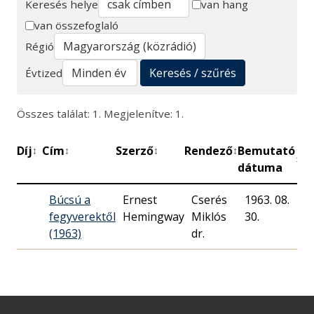
Keresés helye
van hang
van összefoglaló
Keresés
Régió
Keresés / szűrés
Évtized
Összes találat: 1. Megjelenítve: 1.
Díj
Cím
Szerző
Rendező
Bemutató
Pe
↕
↕
↕
↕
↕
dátuma
Búcsú a
Ernest
Cserés
1963. 08.
7
fegyverektől
Hemingway
Miklós
30.
(1963)
dr.