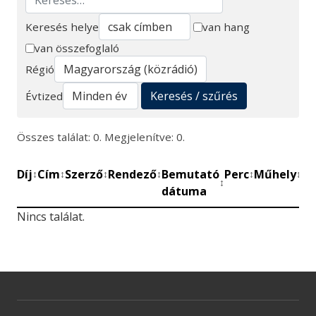
Keresés helye
van hang
van összefoglaló
Keresés
Régió
Keresés / szűrés
Évtized
Összes találat: 0. Megjelenítve: 0.
Díj
Cím
Szerző
Rendező
Bemutató
Perc
Műhely
Mű
↕
↕
↕
↕
↕
↕
↕
dátuma
be
Nincs találat.