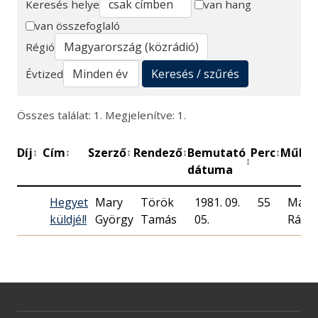
Keresés helye
van hang
van összefoglaló
Keresés
Régió
Keresés / szűrés
Évtized
Összes találat: 1. Megjelenítve: 1.
Díj
Cím
Szerző
Rendező
Bemutató
Perc
Műhel
↕
↕
↕
↕
↕
↕
dátuma
Hegyet
Mary
Török
1981. 09.
55
Magy
küldjél!
György
Tamás
05.
Rádió