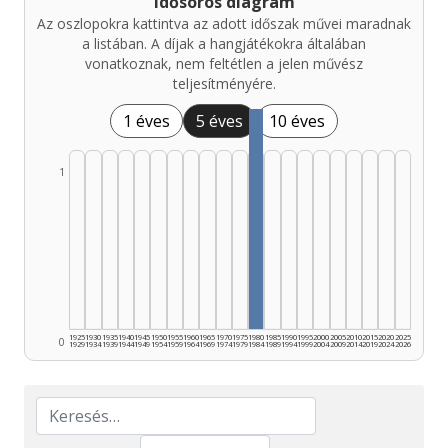
Idősoros diagram
Az oszlopokra kattintva az adott időszak művei maradnak
a listában. A díjak a hangjátékokra általában
vonatkoznak, nem feltétlen a jelen művész
teljesítményére.
1 éves
5 éves
10 éves
1
1925
1930
1935
1940
1945
1950
1955
1960
1965
1970
1975
1980
1985
1990
1995
2000
2005
2010
2015
2020
2025
0
1929
1934
1939
1944
1949
1954
1959
1964
1969
1974
1979
1984
1989
1994
1999
2004
2009
2014
2019
2024
2026