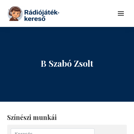
Tovább a navigációhoz
Tovább a tartalomhoz
Menü
B Szabó Zsolt
Színészi munkái