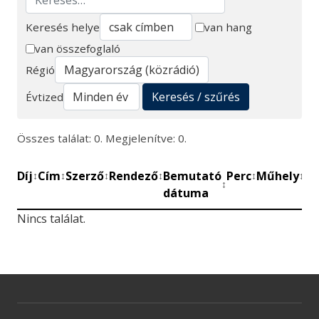
Keresés helye
van hang
van összefoglaló
Keresés
Régió
Keresés / szűrés
Évtized
Összes találat: 0. Megjelenítve: 0.
Díj
Cím
Szerző
Rendező
Bemutató
Perc
Műhely
Mű
↕
↕
↕
↕
↕
↕
↕
dátuma
be
Nincs találat.