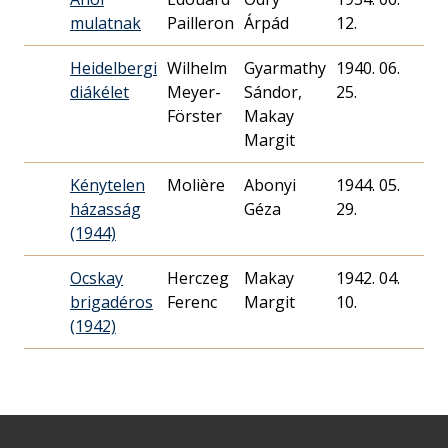
mulatnak
Pailleron
Árpád
12.
Heidelbergi
Wilhelm
Gyarmathy
1940. 06.
12
diákélet
Meyer-
Sándor,
25.
Förster
Makay
Margit
Kénytelen
Molière
Abonyi
1944. 05.
60
házasság
Géza
29.
(1944)
Ocskay
Herczeg
Makay
1942. 04.
11
brigadéros
Ferenc
Margit
10.
(1942)