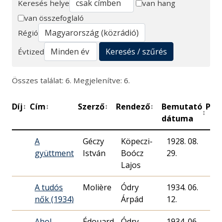
Keresés helye
van hang
van összefoglaló
Keresés
Régió
Keresés / szűrés
Évtized
Összes találat: 6. Megjelenítve: 6.
Díj
Cím
Szerző
Rendező
Bemutató
Per
↕
↕
↕
↕
↕
dátuma
A
Géczy
Köpeczi-
1928. 08.
gyüttment
István
Boócz
29.
Lajos
A tudós
Molière
Ódry
1934. 06.
nők (1934)
Árpád
12.
Ahol
Édouard
Ódry
1934. 06.
45