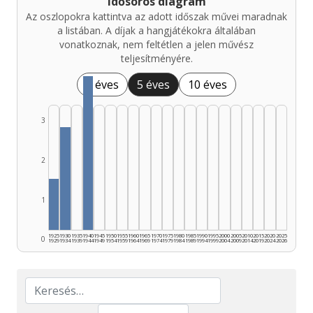
Idősoros diagram
Az oszlopokra kattintva az adott időszak művei maradnak
a listában. A díjak a hangjátékokra általában
vonatkoznak, nem feltétlen a jelen művész
teljesítményére.
1 éves
5 éves
10 éves
3
2
1
1925
1930
1935
1940
1945
1950
1955
1960
1965
1970
1975
1980
1985
1990
1995
2000
2005
2010
2015
2020
2025
0
1929
1934
1939
1944
1949
1954
1959
1964
1969
1974
1979
1984
1989
1994
1999
2004
2009
2014
2019
2024
2026