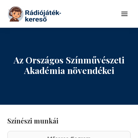
Tovább a navigációhoz
Tovább a tartalomhoz
Menü
Az Országos Színművészeti
Akadémia növendékei
Színészi munkái