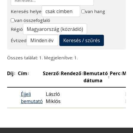
Keresés helye
van hang
van összefoglaló
Keresés
Régió
Keresés / szűrés
Évtized
Összes találat: 1. Megjelenítve: 1.
Díj
Cím
Szerző
Rendező
Bemutató
Perc
Műh
↕
↕
↕
↕
↕
↕
dátuma
Éjjeli
László
Ma
bemutató
Miklós
Rád