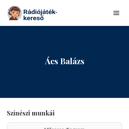
Tovább a navigációhoz
Tovább a tartalomhoz
Menü
Ács Balázs
Színészi munkái