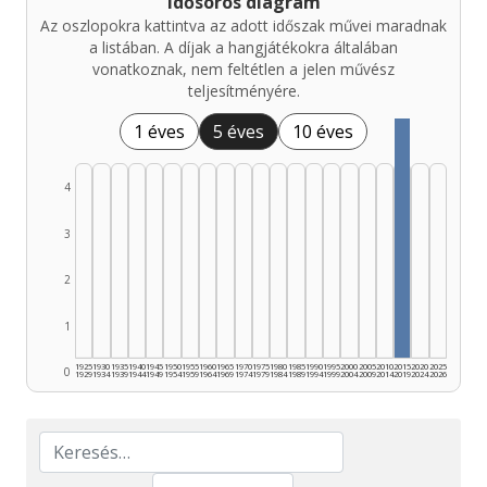
Idősoros diagram
Az oszlopokra kattintva az adott időszak művei maradnak
a listában. A díjak a hangjátékokra általában
vonatkoznak, nem feltétlen a jelen művész
teljesítményére.
1 éves
5 éves
10 éves
4
3
2
1
1925
1930
1935
1940
1945
1950
1955
1960
1965
1970
1975
1980
1985
1990
1995
2000
2005
2010
2015
2020
2025
0
1929
1934
1939
1944
1949
1954
1959
1964
1969
1974
1979
1984
1989
1994
1999
2004
2009
2014
2019
2024
2026