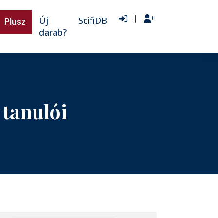
|
Új
ScifiDB
Plusz
darab?
 tanulói