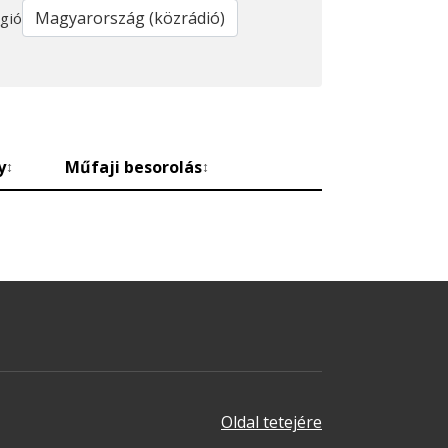
gió
y
Műfaji besorolás
↕
↕
Oldal tetejére