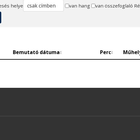
esés helye
van hang
van összefoglaló
Ré
Bemutató dátuma
Perc
Műhel
↕
↕