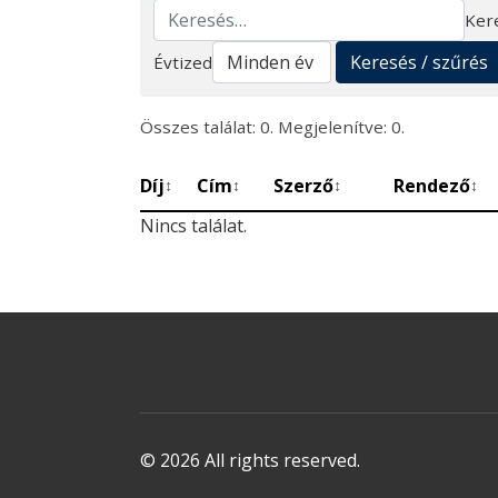
Ker
Keresés
Keresés / szűrés
Évtized
Összes találat: 0. Megjelenítve: 0.
Díj
Cím
Szerző
Rendező
↕
↕
↕
↕
Nincs találat.
© 2026 All rights reserved.