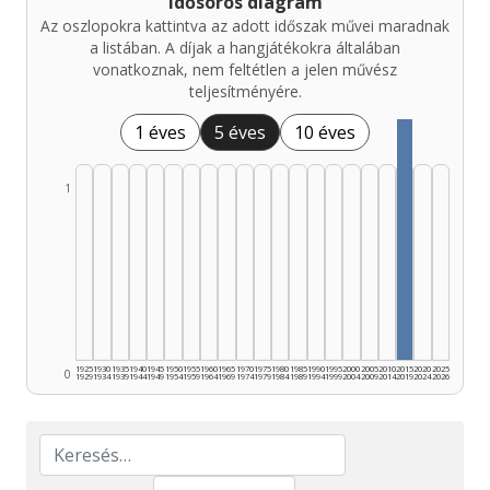
Idősoros diagram
Az oszlopokra kattintva az adott időszak művei maradnak
a listában. A díjak a hangjátékokra általában
vonatkoznak, nem feltétlen a jelen művész
teljesítményére.
1 éves
5 éves
10 éves
1
1925
1930
1935
1940
1945
1950
1955
1960
1965
1970
1975
1980
1985
1990
1995
2000
2005
2010
2015
2020
2025
0
1929
1934
1939
1944
1949
1954
1959
1964
1969
1974
1979
1984
1989
1994
1999
2004
2009
2014
2019
2024
2026