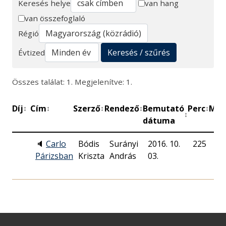
Keresés helye
van hang
van összefoglaló
Keresés
Régió
Keresés / szűrés
Évtized
Összes találat: 1. Megjelenítve: 1.
Díj
Cím
Szerző
Rendező
Bemutató
Perc
Műh
↕
↕
↕
↕
↕
↕
dátuma
🔈
Carlo
Bódis
Surányi
2016. 10.
225
Ka
Párizsban
Kriszta
András
03.
Pr
MT