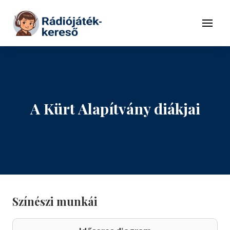
Tovább a navigációhoz
Tovább a tartalomhoz
Menü
A Kürt Alapítvány diákjai
Színészi munkái