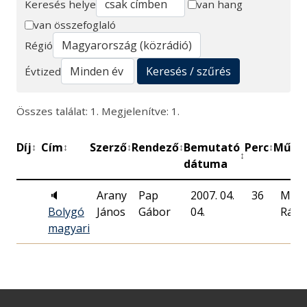
Keresés helye
van hang
van összefoglaló
Keresés
Régió
Keresés / szűrés
Évtized
Összes találat: 1. Megjelenítve: 1.
Díj
Cím
Szerző
Rendező
Bemutató
Perc
Műhe
↕
↕
↕
↕
↕
↕
dátuma
🔈
Arany
Pap
2007. 04.
36
Magy
Bolygó
János
Gábor
04.
Rádi
magyari