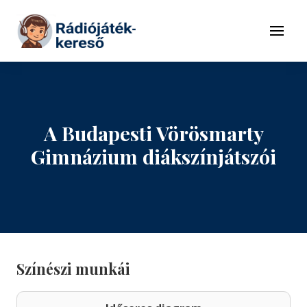
Tovább a navigációhoz
Tovább a tartalomhoz
Menü
A Budapesti Vörösmarty
Gimnázium diákszínjátszói
Színészi munkái