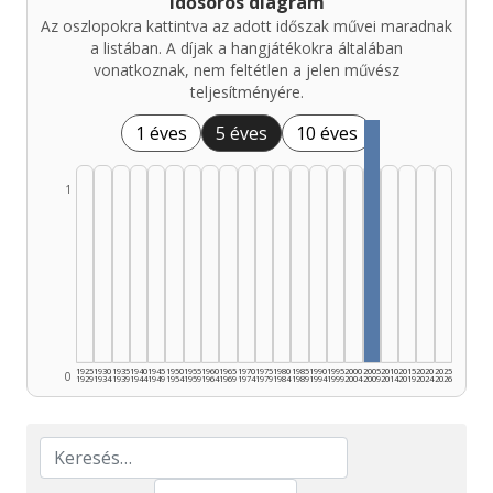
Idősoros diagram
Az oszlopokra kattintva az adott időszak művei maradnak
a listában. A díjak a hangjátékokra általában
vonatkoznak, nem feltétlen a jelen művész
teljesítményére.
1 éves
5 éves
10 éves
1
1925
1930
1935
1940
1945
1950
1955
1960
1965
1970
1975
1980
1985
1990
1995
2000
2005
2010
2015
2020
2025
0
1929
1934
1939
1944
1949
1954
1959
1964
1969
1974
1979
1984
1989
1994
1999
2004
2009
2014
2019
2024
2026