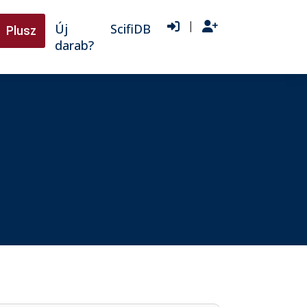
|
Új
ScifiDB
Plusz
darab?