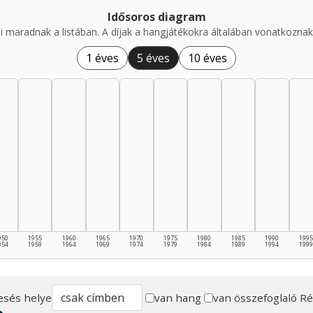
Idősoros diagram
i maradnak a listában. A díjak a hangjátékokra általában vonatkoznak,
1 éves
5 éves
10 éves
950
1955
1960
1965
1970
1975
1980
1985
1990
1995
954
1959
1964
1969
1974
1979
1984
1989
1994
1999
esés helye
van hang
van összefoglaló
Ré