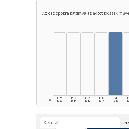
Az oszlopokra kattintva az adott időszak műve
1
1925
1930
1935
1940
1945
1
0
1929
1934
1939
1944
1949
1
Ker