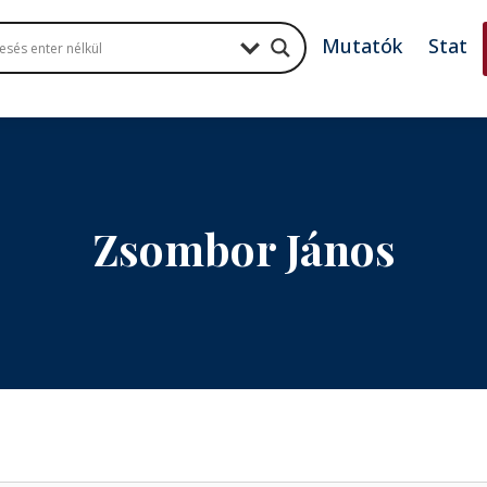
Mutatók
Stat
Zsombor János