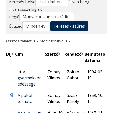
Keresés helye
van hang
van összefoglaló
Keresés
Régió
Keresés / szűrés
Évtized
Összes találat: 16. Megjelenítve: 16.
Díj
Cím
Szerző
Rendező
Bemutató
Pe
↕
↕
↕
↕
↕
dátuma
🔈
A
Zolnay
Zoltán
1994. 03.
5
gyermekkor
Vilmos
Gábor
19.
édessége
🏆
A pokol
Zolnay
Szász
1959. 10.
7
tornáca
Vilmos
Károly
12.
A szabadság
Hegedűs
Várkonyi
1950. 11.
6