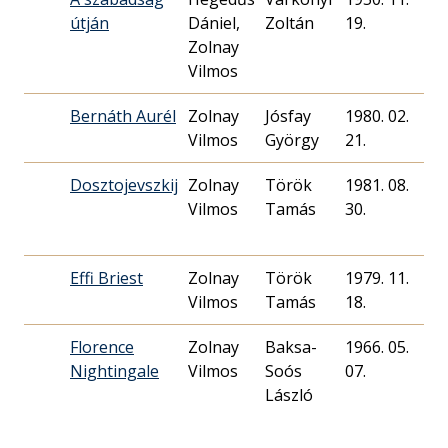
útján
Dániel,
Zoltán
19.
Zolnay
Vilmos
Bernáth Aurél
Zolnay
Jósfay
1980. 02.
Vilmos
György
21.
Dosztojevszkij
Zolnay
Török
1981. 08.
6
Vilmos
Tamás
30.
Effi Briest
Zolnay
Török
1979. 11.
1
Vilmos
Tamás
18.
Florence
Zolnay
Baksa-
1966. 05.
4
Nightingale
Vilmos
Soós
07.
László