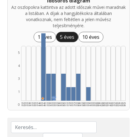
Idősoros diagram
Az oszlopokra kattintva az adott időszak művei maradnak
a listában. A díjak a hangjátékokra általában
vonatkoznak, nem feltétlen a jelen művész
teljesítményére.
1 éves
5 éves
10 éves
5
4
3
1
★
🏆
1925
1930
1935
1940
1945
1950
1955
1960
1965
1970
1975
1980
1985
1990
1995
2000
2005
2010
2015
2020
2025
0
1929
1934
1939
1944
1949
1954
1959
1964
1969
1974
1979
1984
1989
1994
1999
2004
2009
2014
2019
2024
2026