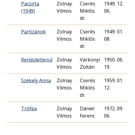
Pacsirta
Zolnay
Cserés
1949. 12.
6
(1949)
Vilmos
Miklós
06.
dr.
Partizánok
Zolnay
Cserés
1949. 01.
5
Vilmos
Miklós
08.
dr.
Rendületlenül
Zolnay
Várkonyi
1950. 06.
Vilmos
Zoltán
19.
Székely Anna
Zolnay
Cserés
1959. 01.
7
Vilmos
Miklós
12.
dr.
Trófea
Zolnay
Dániel
1972. 09.
3
Vilmos
Ferenc
06.