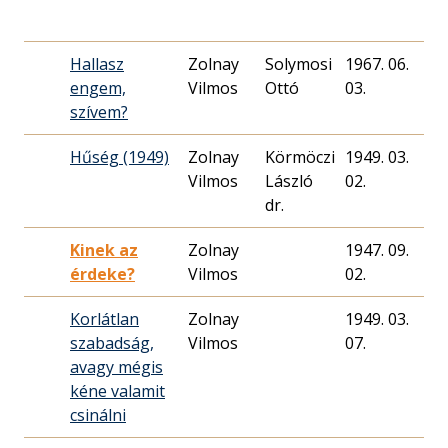
Hallasz
Zolnay
Solymosi
1967. 06.
3
engem,
Vilmos
Ottó
03.
szívem?
Hűség (1949)
Zolnay
Körmöczi
1949. 03.
4
Vilmos
László
02.
dr.
Kinek az
Zolnay
1947. 09.
6
érdeke?
Vilmos
02.
Korlátlan
Zolnay
1949. 03.
2
szabadság,
Vilmos
07.
avagy mégis
kéne valamit
csinálni