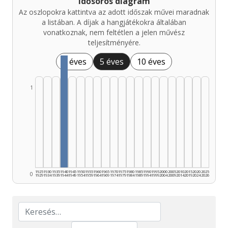
Idősoros diagram
Az oszlopokra kattintva az adott időszak művei maradnak
a listában. A díjak a hangjátékokra általában
vonatkoznak, nem feltétlen a jelen művész
teljesítményére.
1 éves
5 éves
10 éves
1
1925
1930
1935
1940
1945
1950
1955
1960
1965
1970
1975
1980
1985
1990
1995
2000
2005
2010
2015
2020
2025
0
1929
1934
1939
1944
1949
1954
1959
1964
1969
1974
1979
1984
1989
1994
1999
2004
2009
2014
2019
2024
2026