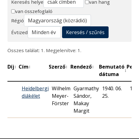
Keresés helye
van hang
van összefoglaló
Keresés
Régió
Keresés / szűrés
Évtized
Összes találat: 1. Megjelenítve: 1.
Díj
Cím
Szerző
Rendező
Bemutató
Perc
↕
↕
↕
↕
↕
dátuma
Heidelbergi
Wilhelm
Gyarmathy
1940. 06.
120
diákélet
Meyer-
Sándor,
25.
Förster
Makay
Margit