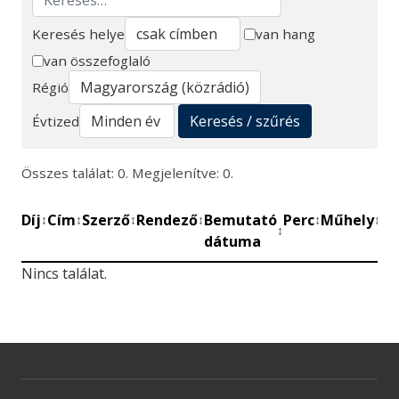
Keresés helye
van hang
van összefoglaló
Keresés
Régió
Keresés / szűrés
Évtized
Összes találat: 0. Megjelenítve: 0.
Díj
Cím
Szerző
Rendező
Bemutató
Perc
Műhely
Mű
↕
↕
↕
↕
↕
↕
↕
dátuma
be
Nincs találat.