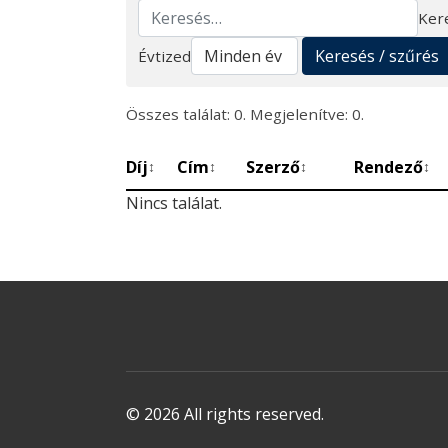
Ker
Keresés
Keresés / szűrés
Évtized
Összes találat: 0. Megjelenítve: 0.
Díj
Cím
Szerző
Rendező
↕
↕
↕
↕
Nincs találat.
© 2026 All rights reserved.