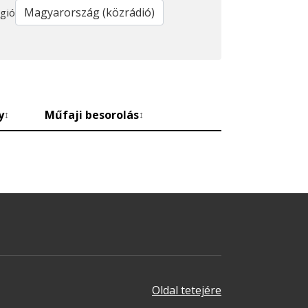
gió
y
Műfaji besorolás
↕
↕
Oldal tetejére