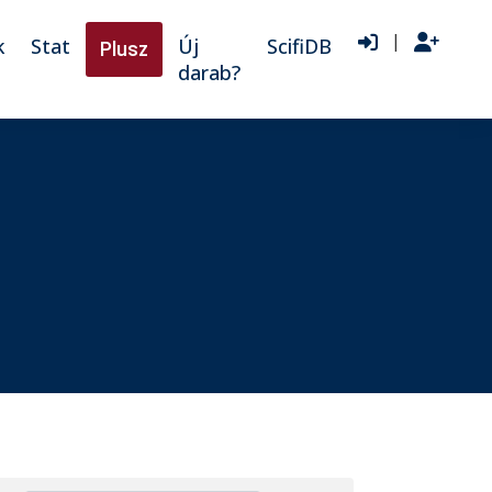
|
k
Stat
Új
ScifiDB
Plusz
darab?