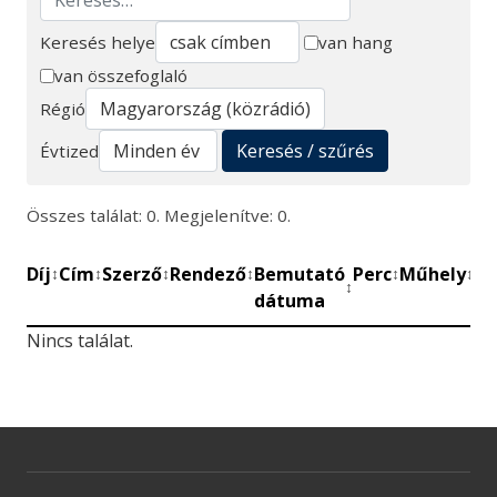
Keresés helye
van hang
van összefoglaló
Keresés
Régió
Keresés / szűrés
Évtized
Összes találat: 0. Megjelenítve: 0.
Díj
Cím
Szerző
Rendező
Bemutató
Perc
Műhely
Mű
↕
↕
↕
↕
↕
↕
↕
dátuma
be
Nincs találat.