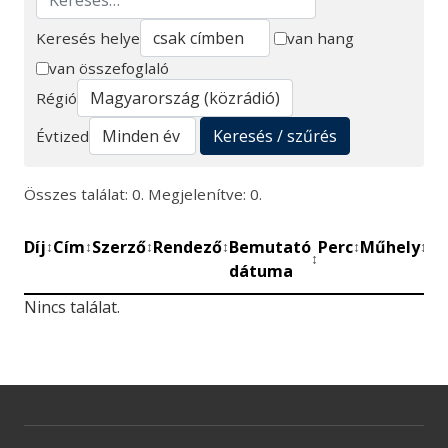
Keresés helye
van hang
van összefoglaló
Keresés
Régió
Keresés / szűrés
Évtized
Összes találat: 0. Megjelenítve: 0.
Díj
Cím
Szerző
Rendező
Bemutató
Perc
Műhely
Mű
↕
↕
↕
↕
↕
↕
↕
dátuma
be
Nincs találat.