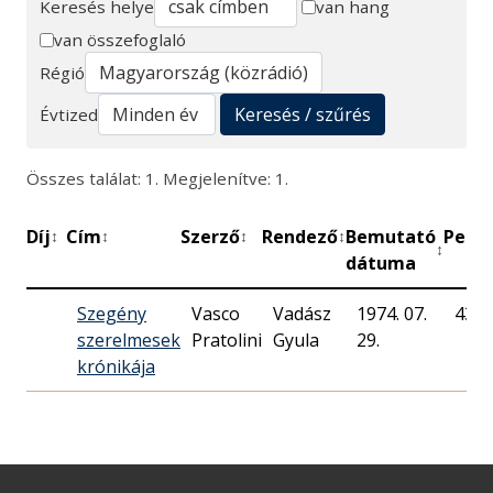
Keresés helye
van hang
van összefoglaló
Keresés
Régió
Keresés / szűrés
Évtized
Összes találat: 1. Megjelenítve: 1.
Díj
Cím
Szerző
Rendező
Bemutató
Perc
↕
↕
↕
↕
↕
↕
dátuma
Szegény
Vasco
Vadász
1974. 07.
43
szerelmesek
Pratolini
Gyula
29.
krónikája