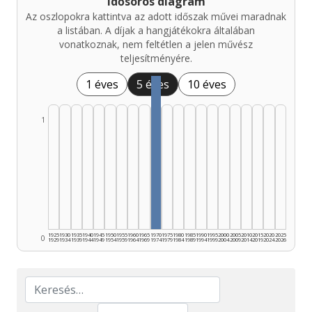
Idősoros diagram
Az oszlopokra kattintva az adott időszak művei maradnak
a listában. A díjak a hangjátékokra általában
vonatkoznak, nem feltétlen a jelen művész
teljesítményére.
1 éves
5 éves
10 éves
1
1925
1930
1935
1940
1945
1950
1955
1960
1965
1970
1975
1980
1985
1990
1995
2000
2005
2010
2015
2020
2025
0
1929
1934
1939
1944
1949
1954
1959
1964
1969
1974
1979
1984
1989
1994
1999
2004
2009
2014
2019
2024
2026