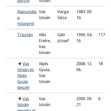
portré
István
R
Rapszódia
Vas
Varga
1983. 09.
a
István
Géza
10.
R
hűségről
Trisztán
Illés
Gáti
1990. 04.
117
Endre,
József
16.
R
Vas
István
🔈
Vas
Illyés
2008. 12.
18
István és
Gyula,
06.
R
Illyés
Vas
Gyula
István
beszél
🔈
Vas
Vas
2000. 09.
6
István
István
21.
R
mondja el