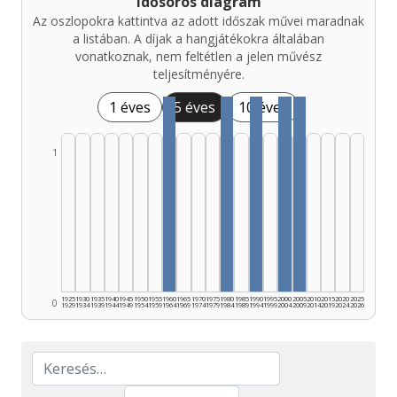
Idősoros diagram
Az oszlopokra kattintva az adott időszak művei maradnak
a listában. A díjak a hangjátékokra általában
vonatkoznak, nem feltétlen a jelen művész
teljesítményére.
1 éves
5 éves
10 éves
1
1925
1930
1935
1940
1945
1950
1955
1960
1965
1970
1975
1980
1985
1990
1995
2000
2005
2010
2015
2020
2025
0
1929
1934
1939
1944
1949
1954
1959
1964
1969
1974
1979
1984
1989
1994
1999
2004
2009
2014
2019
2024
2026