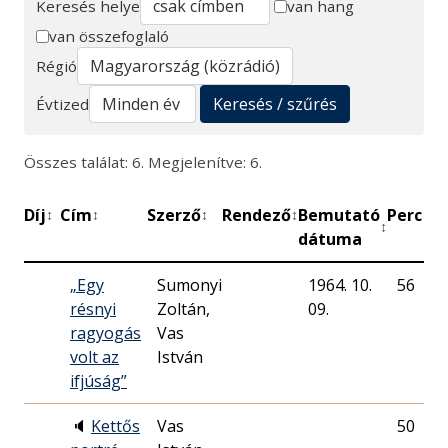
Keresés helye
van hang
van összefoglaló
Keresés
Régió
Keresés / szűrés
Évtized
Összes találat: 6. Megjelenítve: 6.
Díj
Cím
Szerző
Rendező
Bemutató
Perc
M
↕
↕
↕
↕
↕
↕
dátuma
„Egy
Sumonyi
1964. 10.
56
résnyi
Zoltán,
09.
R
ragyogás
Vas
volt az
István
ifjúság”
🔈
Kettős
Vas
50