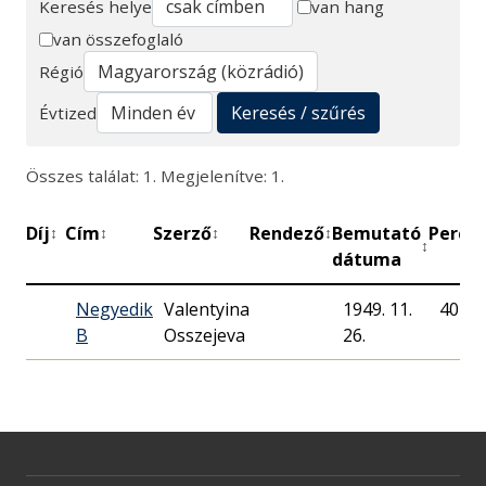
Keresés helye
van hang
van összefoglaló
Keresés
Régió
Keresés / szűrés
Évtized
Összes találat: 1. Megjelenítve: 1.
Díj
Cím
Szerző
Rendező
Bemutató
Perc
M
↕
↕
↕
↕
↕
↕
dátuma
Negyedik
Valentyina
1949. 11.
40
B
Osszejeva
26.