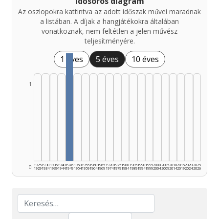
Idősoros diagram
Az oszlopokra kattintva az adott időszak művei maradnak
a listában. A díjak a hangjátékokra általában
vonatkoznak, nem feltétlen a jelen művész
teljesítményére.
1 éves
5 éves
10 éves
1
1925
1930
1935
1940
1945
1950
1955
1960
1965
1970
1975
1980
1985
1990
1995
2000
2005
2010
2015
2020
2025
0
1929
1934
1939
1944
1949
1954
1959
1964
1969
1974
1979
1984
1989
1994
1999
2004
2009
2014
2019
2024
2026