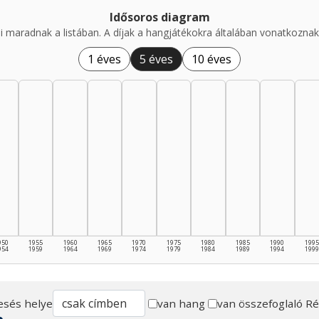
Idősoros diagram
i maradnak a listában. A díjak a hangjátékokra általában vonatkoznak,
1 éves
5 éves
10 éves
950
1955
1960
1965
1970
1975
1980
1985
1990
1995
954
1959
1964
1969
1974
1979
1984
1989
1994
1999
esés helye
van hang
van összefoglaló
Ré