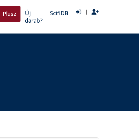
|
Új
ScifiDB
Plusz
darab?