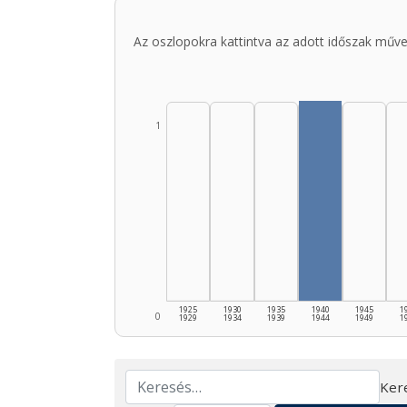
Az oszlopokra kattintva az adott időszak műve
1
1925
1930
1935
1940
1945
1
0
1929
1934
1939
1944
1949
1
Ker