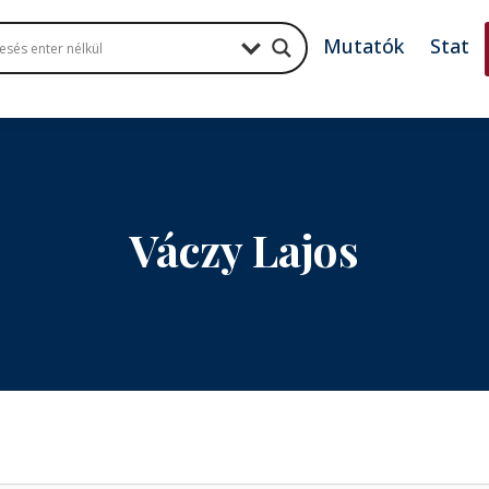
Mutatók
Stat
Váczy Lajos