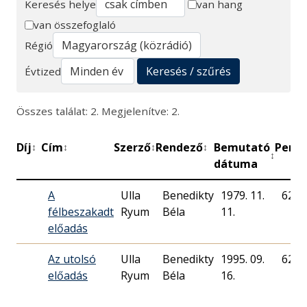
Keresés helye
van hang
van összefoglaló
Keresés
Régió
Keresés / szűrés
Évtized
Összes találat: 2. Megjelenítve: 2.
Díj
Cím
Szerző
Rendező
Bemutató
Perc
↕
↕
↕
↕
↕
↕
dátuma
A
Ulla
Benedikty
1979. 11.
62
félbeszakadt
Ryum
Béla
11.
előadás
Az utolsó
Ulla
Benedikty
1995. 09.
62
előadás
Ryum
Béla
16.