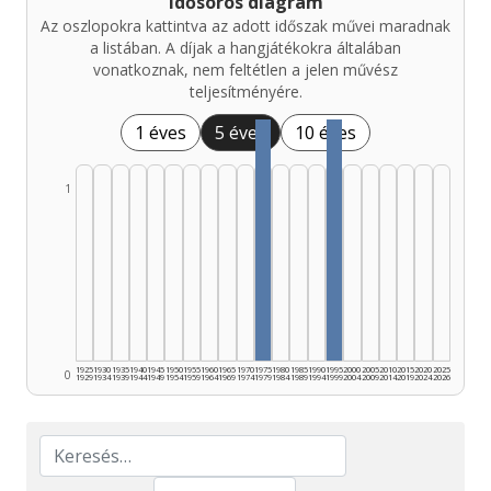
Idősoros diagram
Az oszlopokra kattintva az adott időszak művei maradnak
a listában. A díjak a hangjátékokra általában
vonatkoznak, nem feltétlen a jelen művész
teljesítményére.
1 éves
5 éves
10 éves
1
1925
1930
1935
1940
1945
1950
1955
1960
1965
1970
1975
1980
1985
1990
1995
2000
2005
2010
2015
2020
2025
0
1929
1934
1939
1944
1949
1954
1959
1964
1969
1974
1979
1984
1989
1994
1999
2004
2009
2014
2019
2024
2026