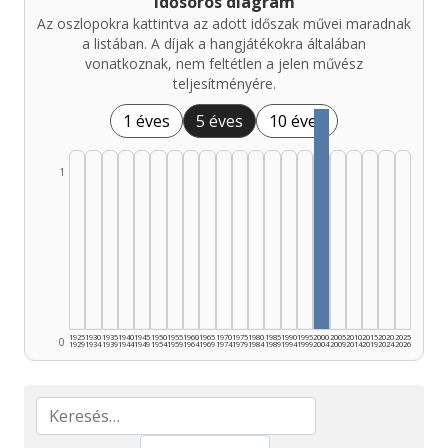
Idősoros diagram
Az oszlopokra kattintva az adott időszak művei maradnak
a listában. A díjak a hangjátékokra általában
vonatkoznak, nem feltétlen a jelen művész
teljesítményére.
1 éves
5 éves
10 éves
1
1925
1930
1935
1940
1945
1950
1955
1960
1965
1970
1975
1980
1985
1990
1995
2000
2005
2010
2015
2020
2025
0
1929
1934
1939
1944
1949
1954
1959
1964
1969
1974
1979
1984
1989
1994
1999
2004
2009
2014
2019
2024
2026