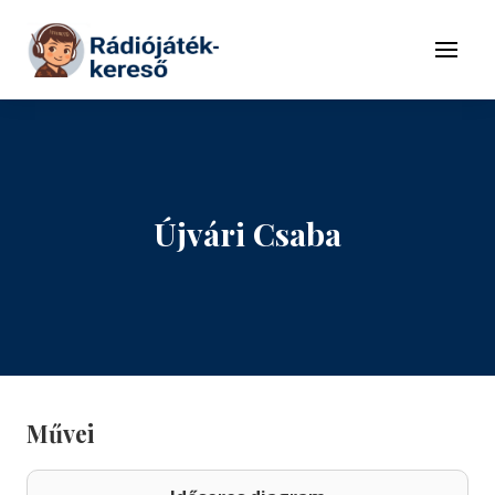
Tovább a navigációhoz
Tovább a tartalomhoz
Menü
Újvári Csaba
Művei