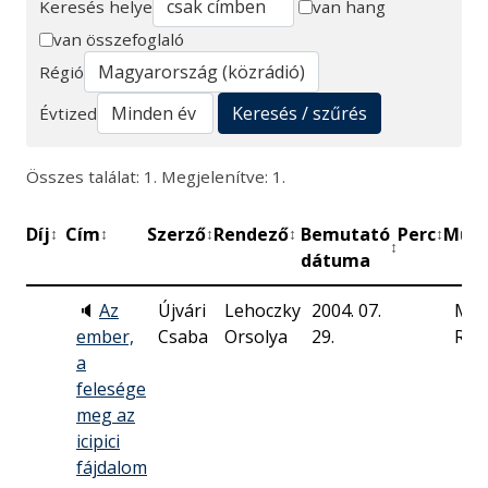
Keresés helye
van hang
van összefoglaló
Keresés
Régió
Keresés / szűrés
Évtized
Összes találat: 1. Megjelenítve: 1.
Díj
Cím
Szerző
Rendező
Bemutató
Perc
Műhe
↕
↕
↕
↕
↕
↕
dátuma
🔈
Az
Újvári
Lehoczky
2004. 07.
Mag
ember,
Csaba
Orsolya
29.
Rád
a
felesége
meg az
icipici
fájdalom