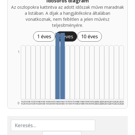
Idősoros diagram
Az oszlopokra kattintva az adott időszak művei maradnak
a listában. A díjak a hangjátékokra általában
vonatkoznak, nem feltétlen a jelen művész
teljesítményére.
1 éves
5 éves
10 éves
1
1925
1930
1935
1940
1945
1950
1955
1960
1965
1970
1975
1980
1985
1990
1995
2000
2005
2010
2015
2020
2025
0
1929
1934
1939
1944
1949
1954
1959
1964
1969
1974
1979
1984
1989
1994
1999
2004
2009
2014
2019
2024
2026