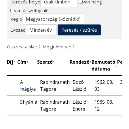
Keresés helye
van hang
van összefoglaló
Keresés
Régió
Keresés / szűrés
Évtized
Összes találat: 2. Megjelenítve: 2.
Díj
Cím
Szerző
Rendező
Bemutató
Perc
↕
↕
↕
↕
↕
dátuma
A
Rabindranath
Bozó
1962. 08.
35
máglya
Tagore
László
03.
Shyámá
Rabindranath
László
1965. 08.
Tagore
Endre
12.