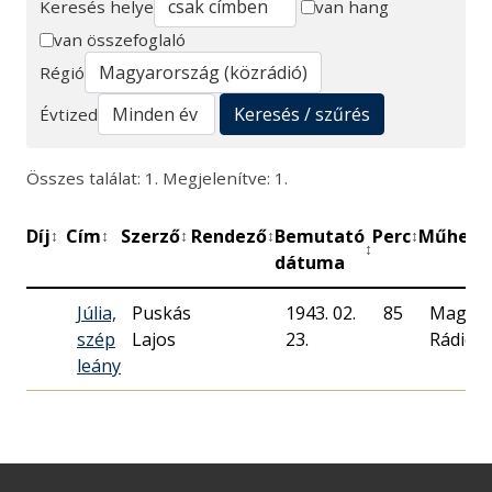
Keresés helye
van hang
van összefoglaló
Keresés
Régió
Keresés / szűrés
Évtized
Összes találat: 1. Megjelenítve: 1.
Díj
Cím
Szerző
Rendező
Bemutató
Perc
Műhely
↕
↕
↕
↕
↕
↕
↕
dátuma
Júlia,
Puskás
1943. 02.
85
Magya
szép
Lajos
23.
Rádió
leány