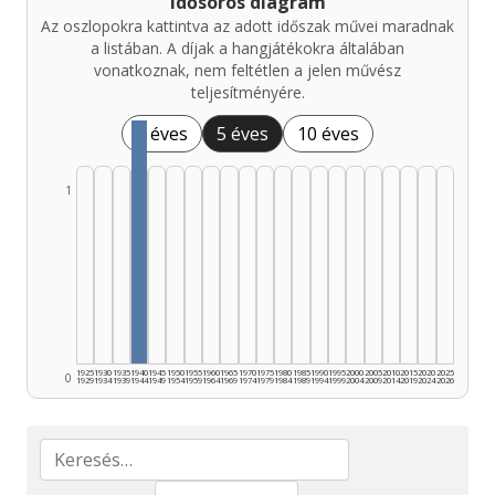
Idősoros diagram
Az oszlopokra kattintva az adott időszak művei maradnak
a listában. A díjak a hangjátékokra általában
vonatkoznak, nem feltétlen a jelen művész
teljesítményére.
1 éves
5 éves
10 éves
1
1925
1930
1935
1940
1945
1950
1955
1960
1965
1970
1975
1980
1985
1990
1995
2000
2005
2010
2015
2020
2025
0
1929
1934
1939
1944
1949
1954
1959
1964
1969
1974
1979
1984
1989
1994
1999
2004
2009
2014
2019
2024
2026