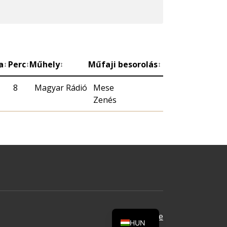
a
Perc
Műhely
Műfaji besorolás
↕
↕
↕
↕
8
Magyar Rádió
Mese
Zenés
Oldal tetejére
HUN