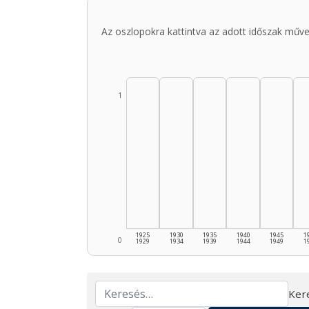
Az oszlopokra kattintva az adott időszak műve
1
1925
1930
1935
1940
1945
1
0
1929
1934
1939
1944
1949
1
Ker