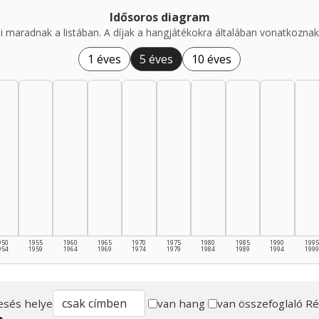
Idősoros diagram
i maradnak a listában. A díjak a hangjátékokra általában vonatkoznak,
1 éves
5 éves
10 éves
950
1955
1960
1965
1970
1975
1980
1985
1990
1995
954
1959
1964
1969
1974
1979
1984
1989
1994
1999
esés helye
van hang
van összefoglaló
Ré