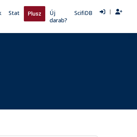
|
k
Stat
Új
ScifiDB
Plusz
darab?