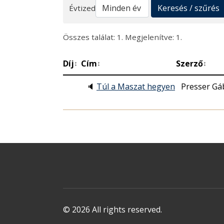
Keresés
Keresés / szűrés
Évtized
Összes találat: 1. Megjelenítve: 1.
Díj
Cím
Szerző
↕
↕
↕
🔈
Túl a Maszat hegyen
Presser Gáb
© 2026 All rights reserved.