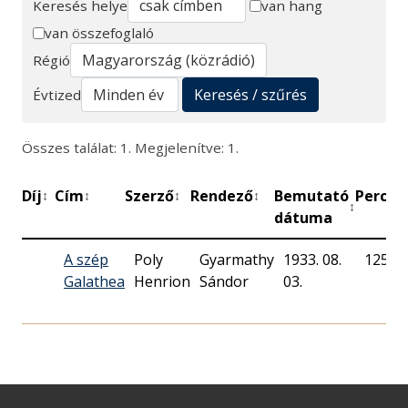
Keresés helye
van hang
van összefoglaló
Keresés
Régió
Keresés / szűrés
Évtized
Összes találat: 1. Megjelenítve: 1.
Díj
Cím
Szerző
Rendező
Bemutató
Perc
M
↕
↕
↕
↕
↕
↕
dátuma
A szép
Poly
Gyarmathy
1933. 08.
125
Galathea
Henrion
Sándor
03.