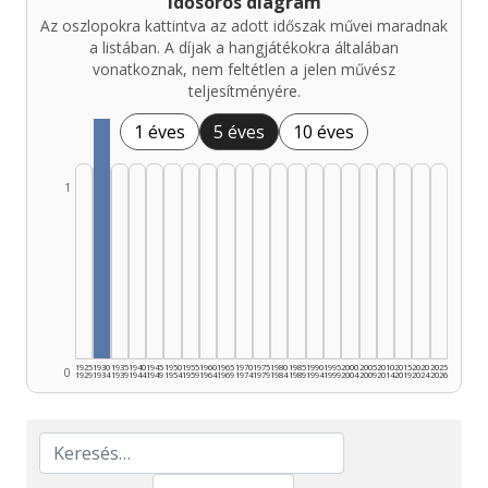
Idősoros diagram
Az oszlopokra kattintva az adott időszak művei maradnak
a listában. A díjak a hangjátékokra általában
vonatkoznak, nem feltétlen a jelen művész
teljesítményére.
1 éves
5 éves
10 éves
1
1925
1930
1935
1940
1945
1950
1955
1960
1965
1970
1975
1980
1985
1990
1995
2000
2005
2010
2015
2020
2025
0
1929
1934
1939
1944
1949
1954
1959
1964
1969
1974
1979
1984
1989
1994
1999
2004
2009
2014
2019
2024
2026