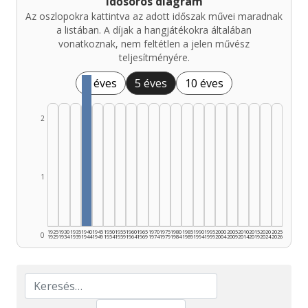
Idősoros diagram
Az oszlopokra kattintva az adott időszak művei maradnak
a listában. A díjak a hangjátékokra általában
vonatkoznak, nem feltétlen a jelen művész
teljesítményére.
1 éves
5 éves
10 éves
2
1
1925
1930
1935
1940
1945
1950
1955
1960
1965
1970
1975
1980
1985
1990
1995
2000
2005
2010
2015
2020
2025
0
1929
1934
1939
1944
1949
1954
1959
1964
1969
1974
1979
1984
1989
1994
1999
2004
2009
2014
2019
2024
2026