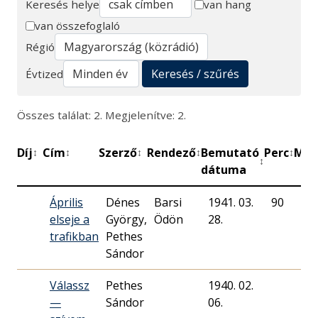
Keresés helye
van hang
van összefoglaló
Keresés
Régió
Keresés / szűrés
Évtized
Összes találat: 2. Megjelenítve: 2.
Díj
Cím
Szerző
Rendező
Bemutató
Perc
Műh
↕
↕
↕
↕
↕
↕
dátuma
Április
Dénes
Barsi
1941. 03.
90
Ma
elseje a
György,
Ödön
28.
Rá
trafikban
Pethes
Sándor
Válassz
Pethes
1940. 02.
Ma
—
Sándor
06.
Rá