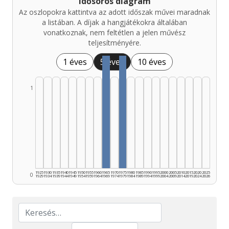
Idősoros diagram
Az oszlopokra kattintva az adott időszak művei maradnak
a listában. A díjak a hangjátékokra általában
vonatkoznak, nem feltétlen a jelen művész
teljesítményére.
1 éves
5 éves
10 éves
1
1925
1930
1935
1940
1945
1950
1955
1960
1965
1970
1975
1980
1985
1990
1995
2000
2005
2010
2015
2020
2025
0
1929
1934
1939
1944
1949
1954
1959
1964
1969
1974
1979
1984
1989
1994
1999
2004
2009
2014
2019
2024
2026