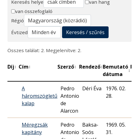
Keresés helye
van hang
van összefoglaló
Keresés
Régió
Keresés / szűrés
Évtized
Összes találat: 2. Megjelenítve: 2.
Díj
Cím
Szerző
Rendező
Bemutató
Per
↕
↕
↕
↕
↕
dátuma
A
Pedro
Déri Éva
1976. 02.
35
háromszögletű
Antonio
28.
kalap
de
Alarcon
Méregzsák
Pedro
Baksa-
1969. 05.
30
kapitány
Antonio
Soós
31.