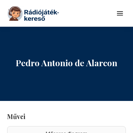
Tovább a navigációhoz
Tovább a tartalomhoz
Menü
Pedro Antonio de Alarcon
Művei