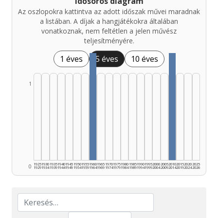
Idősoros diagram
Az oszlopokra kattintva az adott időszak művei maradnak
a listában. A díjak a hangjátékokra általában
vonatkoznak, nem feltétlen a jelen művész
teljesítményére.
1 éves
5 éves
10 éves
1
1925
1930
1935
1940
1945
1950
1955
1960
1965
1970
1975
1980
1985
1990
1995
2000
2005
2010
2015
2020
2025
0
1929
1934
1939
1944
1949
1954
1959
1964
1969
1974
1979
1984
1989
1994
1999
2004
2009
2014
2019
2024
2026