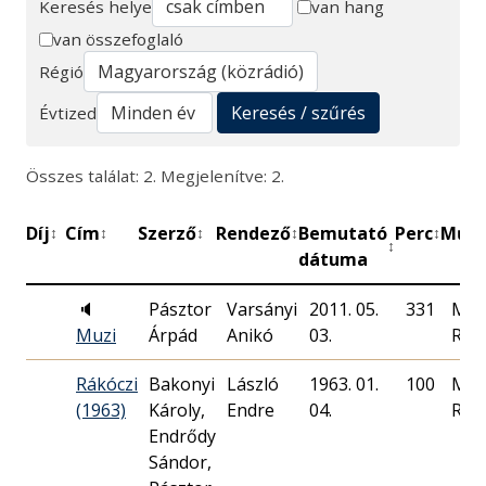
Keresés helye
van hang
van összefoglaló
Keresés
Régió
Keresés / szűrés
Évtized
Összes találat: 2. Megjelenítve: 2.
Díj
Cím
Szerző
Rendező
Bemutató
Perc
Műhe
↕
↕
↕
↕
↕
↕
dátuma
🔈
Pásztor
Varsányi
2011. 05.
331
Mag
Muzi
Árpád
Anikó
03.
Rád
Rákóczi
Bakonyi
László
1963. 01.
100
Mag
(1963)
Károly,
Endre
04.
Rád
Endrődy
Sándor,