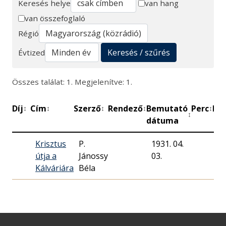
Keresés helye
van hang
van összefoglaló
Keresés
Régió
Keresés / szűrés
Évtized
Összes találat: 1. Megjelenítve: 1.
Díj
Cím
Szerző
Rendező
Bemutató
Perc
Mű
↕
↕
↕
↕
↕
↕
dátuma
Krisztus
P.
1931. 04.
M
útja a
Jánossy
03.
Rá
Kálváriára
Béla