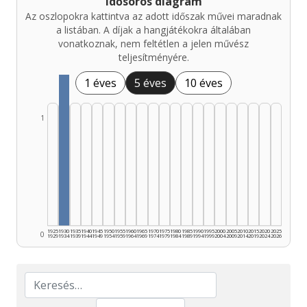
Idősoros diagram
Az oszlopokra kattintva az adott időszak művei maradnak
a listában. A díjak a hangjátékokra általában
vonatkoznak, nem feltétlen a jelen művész
teljesítményére.
1 éves
5 éves
10 éves
1
1925
1930
1935
1940
1945
1950
1955
1960
1965
1970
1975
1980
1985
1990
1995
2000
2005
2010
2015
2020
2025
0
1929
1934
1939
1944
1949
1954
1959
1964
1969
1974
1979
1984
1989
1994
1999
2004
2009
2014
2019
2024
2026