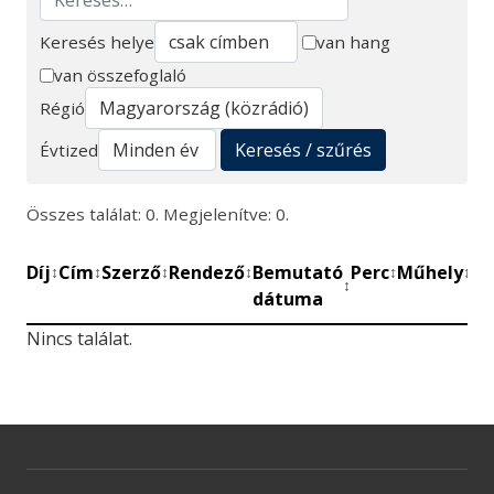
Keresés helye
van hang
van összefoglaló
Keresés
Régió
Keresés / szűrés
Évtized
Összes találat: 0. Megjelenítve: 0.
Díj
Cím
Szerző
Rendező
Bemutató
Perc
Műhely
Mű
↕
↕
↕
↕
↕
↕
↕
dátuma
be
Nincs találat.