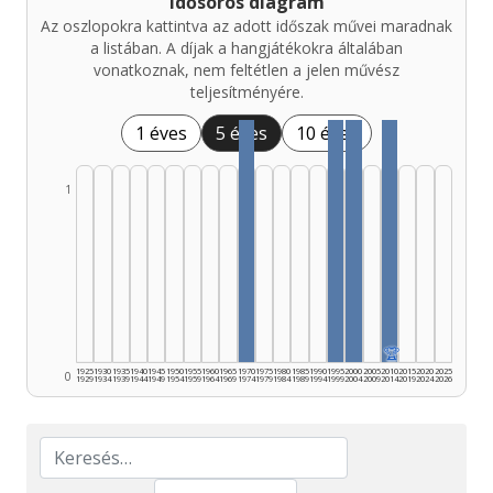
Idősoros diagram
Az oszlopokra kattintva az adott időszak művei maradnak
a listában. A díjak a hangjátékokra általában
vonatkoznak, nem feltétlen a jelen művész
teljesítményére.
1 éves
5 éves
10 éves
1
🏆
1925
1930
1935
1940
1945
1950
1955
1960
1965
1970
1975
1980
1985
1990
1995
2000
2005
2010
2015
2020
2025
0
1929
1934
1939
1944
1949
1954
1959
1964
1969
1974
1979
1984
1989
1994
1999
2004
2009
2014
2019
2024
2026