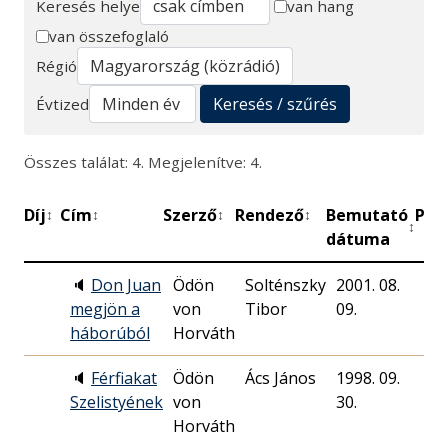
Keresés helye
van hang
van összefoglaló
Keresés
Régió
Keresés / szűrés
Évtized
Összes találat: 4. Megjelenítve: 4.
Díj
Cím
Szerző
Rendező
Bemutató
Per
↕
↕
↕
↕
↕
dátuma
🔈
Don Juan
Ödön
Solténszky
2001. 08.
59
megjön a
von
Tibor
09.
háborúból
Horváth
🔈
Férfiakat
Ödön
Ács János
1998. 09.
41
Szelistyének
von
30.
Horváth