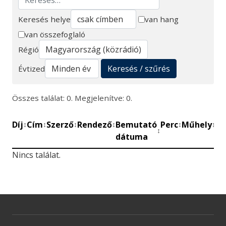
Keresés helye
van hang
van összefoglaló
Keresés
Régió
Keresés / szűrés
Évtized
Összes találat: 0. Megjelenítve: 0.
Díj
Cím
Szerző
Rendező
Bemutató
Perc
Műhely
Mű
↕
↕
↕
↕
↕
↕
↕
dátuma
be
Nincs találat.