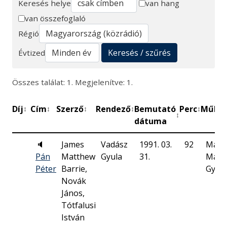
Keresés helye
van hang
van összefoglaló
Keresés
Régió
Keresés / szűrés
Évtized
Összes találat: 1. Megjelenítve: 1.
Díj
Cím
Szerző
Rendező
Bemutató
Perc
Műhel
↕
↕
↕
↕
↕
↕
dátuma
🔈
James
Vadász
1991. 03.
92
Magy
Pán
Matthew
Gyula
31.
Magy
Péter
Barrie,
Gyer
Novák
János,
Tótfalusi
István