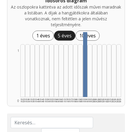
Idősoros diagram
Az oszlopokra kattintva az adott időszak művei maradnak
a listában. A díjak a hangjátékokra általában
vonatkoznak, nem feltétlen a jelen művész
teljesítményére.
1 éves
5 éves
10 éves
1
1925
1930
1935
1940
1945
1950
1955
1960
1965
1970
1975
1980
1985
1990
1995
2000
2005
2010
2015
2020
2025
0
1929
1934
1939
1944
1949
1954
1959
1964
1969
1974
1979
1984
1989
1994
1999
2004
2009
2014
2019
2024
2026