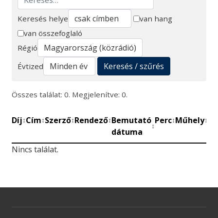
Keresés helye
van hang
van összefoglaló
Keresés
Régió
Keresés / szűrés
Évtized
Összes találat: 0. Megjelenítve: 0.
Díj
Cím
Szerző
Rendező
Bemutató
Perc
Műhely
Mű
↕
↕
↕
↕
↕
↕
↕
dátuma
be
Nincs találat.